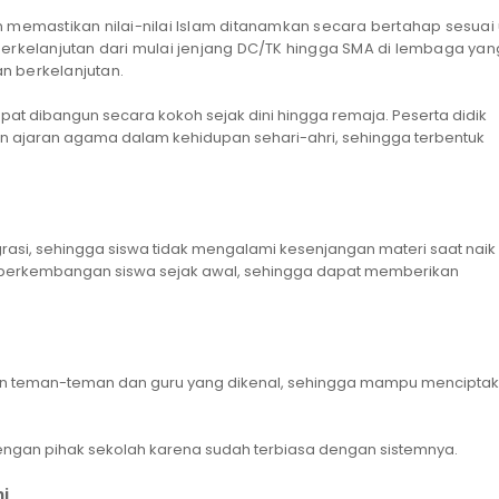
memastikan nilai-nilai Islam ditanamkan secara bertahap sesuai 
erkelanjutan dari mulai jenjang DC/TK hingga SMA di lembaga yan
an berkelanjutan.
dapat dibangun secara kokoh sejak dini hingga remaja. Peserta didik
ajaran agama dalam kehidupan sehari-ahri, sehingga terbentuk
egrasi, sehingga siswa tidak mengalami kesenjangan materi saat naik
i perkembangan siswa sejak awal, sehingga dapat memberikan
an teman-teman dan guru yang dikenal, sehingga mampu mencipta
engan pihak sekolah karena sudah terbiasa dengan sistemnya.
i