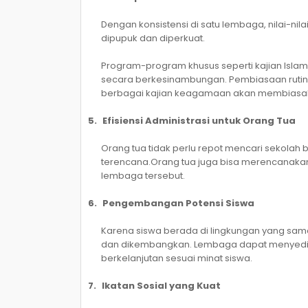
Dengan konsistensi di satu lembaga, nilai-nilai
dipupuk dan diperkuat.
Program-program khusus seperti kajian Islam
secara berkesinambungan. Pembiasaan rutini
berbagai kajian keagamaan akan membiasak
5.
Efisiensi Administrasi untuk Orang Tua
Orang tua tidak perlu repot mencari sekolah b
terencana.Orang tua juga bisa merencanaka
lembaga tersebut.
6.
Pengembangan Potensi Siswa
Karena siswa berada di lingkungan yang sama
dan dikembangkan. Lembaga dapat menyediak
berkelanjutan sesuai minat siswa.
7.
Ikatan Sosial yang Kuat