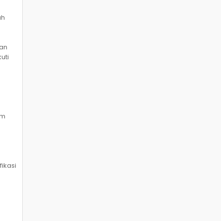
ah
kan
uti
em
ikasi