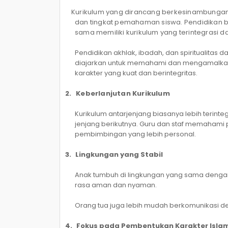
Kurikulum yang dirancang berkesinambungan 
dan tingkat pemahaman siswa. Pendidikan b
sama memiliki kurikulum yang terintegrasi d
Pendidikan akhlak, ibadah, dan spiritualitas 
diajarkan untuk memahami dan mengamalkan 
karakter yang kuat dan berintegritas.
2.
Keberlanjutan Kurikulum
Kurikulum antarjenjang biasanya lebih terint
jenjang berikutnya. Guru dan staf memaham
pembimbingan yang lebih personal.
3.
Lingkungan yang Stabil
Anak tumbuh di lingkungan yang sama deng
rasa aman dan nyaman.
Orang tua juga lebih mudah berkomunikasi d
4.
Fokus pada Pembentukan Karakter Islam