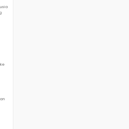
usia
g
 ke
kan