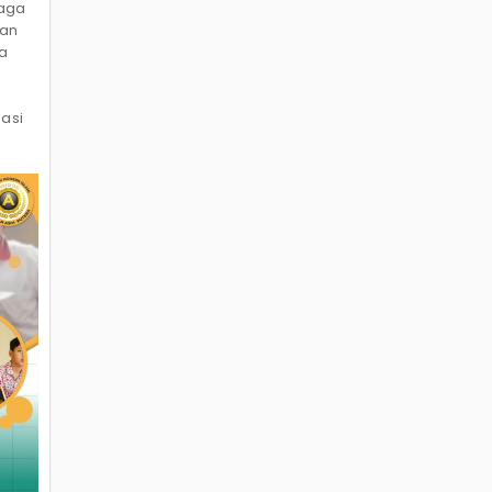
baga
tan
a
asi