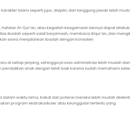
 karakter Islami seperti jujur, disiplin, dan tanggung jawab lebih mud
, hafalan Al-Qur’an, atau kegiatan keagamaan lainnya dapat dilaku
tas ibadah seperti salat berjamaah, membaca Alqur’an, dan mengik
an siswa menjalankan ibadah dengan konsisten.
aru di setiap jenjang, sehingga proses administrasi lebih mudah dan
n pendidikan anak dengan lebih baik karena sudah memahami sist
 dalam waktu lama, bakat dan potensi mereka lebih mudah diidentif
an program ekstrakurikuler atau keunggulan tertentu yang