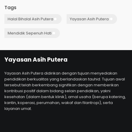
Tags
Halal Bihalal Asih Putera
Yayasan Asih Putera
Mendidik Sepenuh Hati
Yayasan Asih Putera
Yayasan Asih Putera didirikan dengan tujuan menyediakan
pendidikan berkualitas yang berlandaskan tauhid. Tujuan awal
tersebut telah berkembang signifikan dengan memberikan
kontribusi positif dalam bidang selain pendidikan, yakni
kesehatan (dalam bentuk klinik), amal usaha (berupa katering,
kantin, koperasi, perumahan, wakaf dan filantropi), serta
layanan umat.