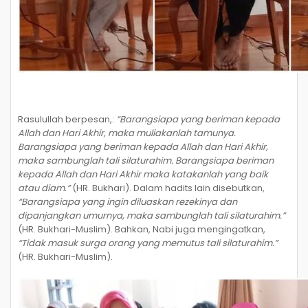
Rasulullah berpesan,:
“Barangsiapa yang beriman kepada
Allah dan Hari Akhir, maka muliakanlah tamunya.
Barangsiapa yang beriman kepada Allah dan Hari Akhir,
maka sambunglah tali silaturahim. Barangsiapa beriman
kepada Allah dan Hari Akhir maka katakanlah yang baik
atau diam.”
(HR. Bukhari). Dalam hadits lain disebutkan,
“Barangsiapa yang ingin diluaskan rezekinya dan
dipanjangkan umurnya, maka sambunglah tali silaturahim.”
(HR. Bukhari-Muslim). Bahkan, Nabi juga mengingatkan,
“Tidak masuk surga orang yang memutus tali silaturahim.”
(HR. Bukhari-Muslim).