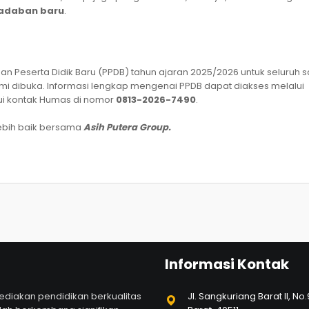
radaban baru
.
 Peserta Didik Baru (PPDB) tahun ajaran 2025/2026 untuk seluruh 
smi dibuka. Informasi lengkap mengenai PPDB dapat diakses melalui
ui kontak Humas di nomor
0813-2026-7490
.
lebih baik bersama
Asih Putera Group.
Informasi Kontak
ediakan pendidikan berkualitas
Jl. Sangkuriang Barat II, N