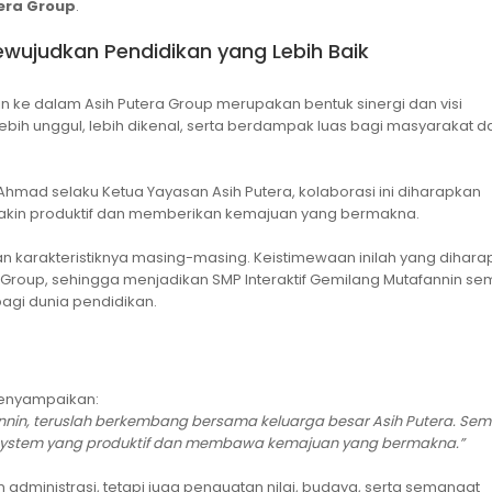
era Group
.
wujudkan Pendidikan yang Lebih Baik
n ke dalam Asih Putera Group merupakan bentuk sinergi dan visi
bih unggul, lebih dikenal, serta berdampak luas bagi masyarakat d
t Ahmad selaku Ketua Yayasan Asih Putera, kolaborasi ini diharapkan
kin produktif dan memberikan kemajuan yang bermakna.
n karakteristiknya masing-masing. Keistimewaan inilah yang dihar
Group, sehingga menjadikan SMP Interaktif Gemilang Mutafannin se
agi dunia pendidikan.
menyampaikan:
nnin, teruslah berkembang bersama keluarga besar Asih Putera. Se
 system yang produktif dan membawa kemajuan yang bermakna.”
dministrasi, tetapi juga penguatan nilai, budaya, serta semangat