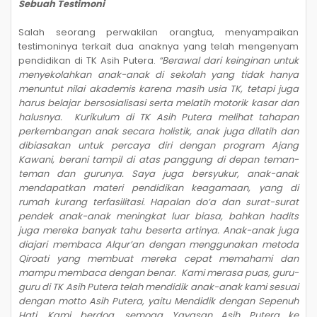
Sebuah Testimoni
Salah seorang perwakilan orangtua, menyampaikan
testimoninya terkait dua anaknya yang telah mengenyam
pendidikan di TK Asih Putera.
“Berawal dari keinginan untuk
menyekolahkan anak-anak di sekolah yang tidak hanya
menuntut nilai akademis karena masih usia TK, tetapi juga
harus belajar bersosialisasi serta melatih motorik kasar dan
halusnya. Kurikulum di TK Asih Putera melihat tahapan
perkembangan anak secara holistik, anak juga dilatih dan
dibiasakan untuk percaya diri dengan program Ajang
Kawani, berani tampil di atas panggung di depan teman-
teman dan gurunya. Saya juga bersyukur, anak-anak
mendapatkan materi pendidikan keagamaan, yang di
rumah kurang terfasilitasi. Hapalan do’a dan surat-surat
pendek anak-anak meningkat luar biasa, bahkan hadits
juga mereka banyak tahu beserta artinya. Anak-anak juga
diajari membaca Alqur’an dengan menggunakan metoda
Qiroati yang membuat mereka cepat memahami dan
mampu membaca dengan benar. Kami merasa puas, guru-
guru di TK Asih Putera telah mendidik anak-anak kami sesuai
dengan motto Asih Putera, yaitu Mendidik dengan Sepenuh
Hati. Kami berdoa, semoga Yayasan Asih Putera ke