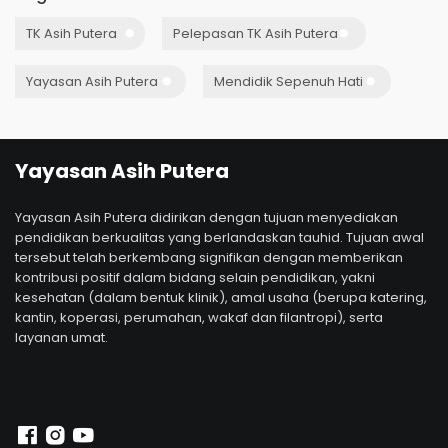
TK Asih Putera
Pelepasan TK Asih Putera
Yayasan Asih Putera
Mendidik Sepenuh Hati
Yayasan Asih Putera
Yayasan Asih Putera didirikan dengan tujuan menyediakan
pendidikan berkualitas yang berlandaskan tauhid. Tujuan awal
tersebut telah berkembang signifikan dengan memberikan
kontribusi positif dalam bidang selain pendidikan, yakni
kesehatan (dalam bentuk klinik), amal usaha (berupa katering,
kantin, koperasi, perumahan, wakaf dan filantropi), serta
layanan umat.