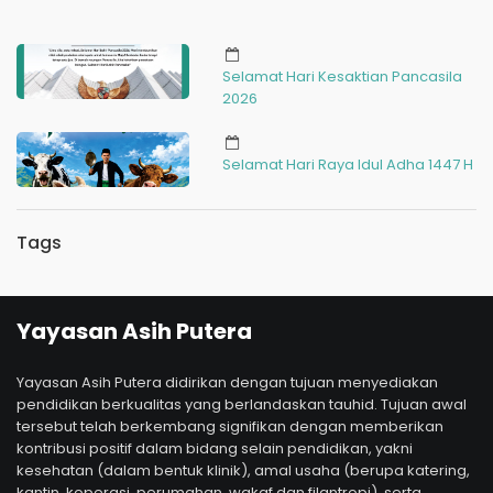
Selamat Hari Kesaktian Pancasila
2026
Selamat Hari Raya Idul Adha 1447 H
Tags
Yayasan Asih Putera
Yayasan Asih Putera didirikan dengan tujuan menyediakan
pendidikan berkualitas yang berlandaskan tauhid. Tujuan awal
tersebut telah berkembang signifikan dengan memberikan
kontribusi positif dalam bidang selain pendidikan, yakni
kesehatan (dalam bentuk klinik), amal usaha (berupa katering,
kantin, koperasi, perumahan, wakaf dan filantropi), serta