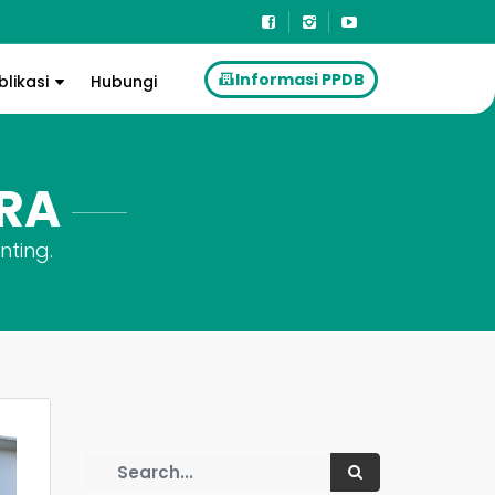
Informasi PPDB
blikasi
Hubungi
ERA
nting.