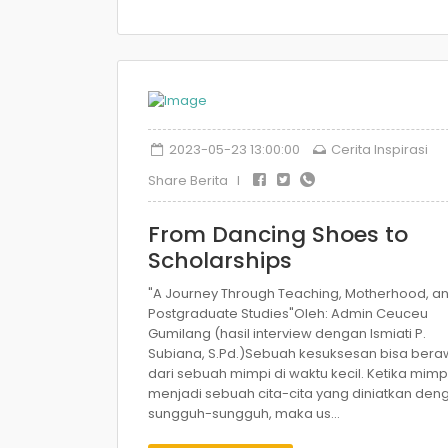
2023-05-23 13:00:00
Cerita Inspirasi
Share Berita I
From Dancing Shoes to
Scholarships
"A Journey Through Teaching, Motherhood, a
Postgraduate Studies"Oleh: Admin Ceuceu
Gumilang (hasil interview dengan Ismiati P.
Subiana, S.Pd.)Sebuah kesuksesan bisa bera
dari sebuah mimpi di waktu kecil. Ketika mimpi
menjadi sebuah cita-cita yang diniatkan den
sungguh-sungguh, maka us...