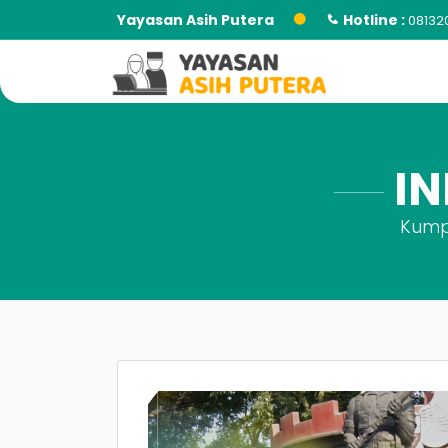
Yayasan Asih Putera
Hotline :
08132
IN
Kumpu