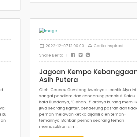
2022-12-07 12:00:00
Cerita Inspirasi
Share Berita I
Jagoan Kempo Kebanggaa
Asih Putera
nd
Oleh: Ceuceu Gumilang Awalnya si cantik Alya ini
sangat pendiam dan cenderung penakut. Kalau
kata Bundanya, “Elehan…!” artinya kurang memilik
wal
jiwa seorang fighter, cenderung pasrah dan tida
 itu
pernah melawan ketika dijahili oleh teman-
gan
temannya. Bahkan pernah seorang teman
memasukkan slim...