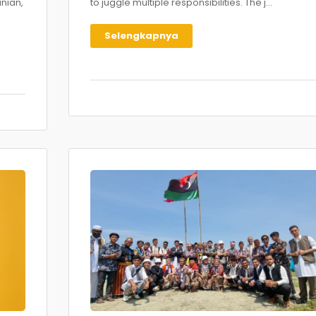
nian,
to juggle multiple responsibilities. The j...
Selengkapnya