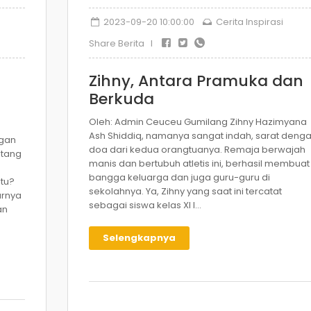
2023-09-20 10:00:00
Cerita Inspirasi
Share Berita I
Zihny, Antara Pramuka dan
Berkuda
Oleh: Admin Ceuceu Gumilang Zihny Hazimyana
Ash Shiddiq, namanya sangat indah, sarat deng
ngan
doa dari kedua orangtuanya. Remaja berwajah
atang
manis dan bertubuh atletis ini, berhasil membuat
bangga keluarga dan juga guru-guru di
tu?
sekolahnya. Ya, Zihny yang saat ini tercatat
arnya
sebagai siswa kelas XI I...
an
Selengkapnya