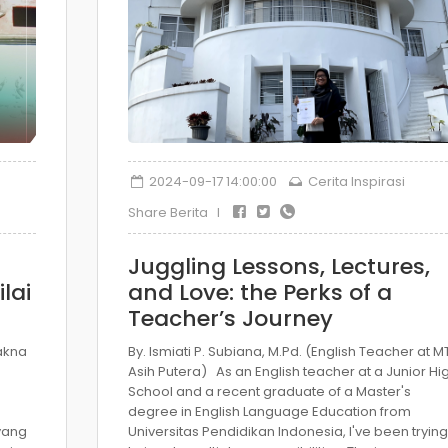
2024-09-17 14:00:00
Cerita Inspirasi
Share Berita I
Juggling Lessons, Lectures,
lai
and Love: the Perks of a
Teacher’s Journey
akna
By. Ismiati P. Subiana, M.Pd. (English Teacher at M
Asih Putera) As an English teacher at a Junior Hi
School and a recent graduate of a Master's
degree in English Language Education from
 yang
Universitas Pendidikan Indonesia, I've been trying